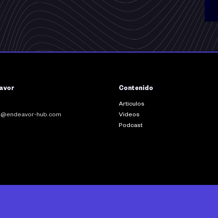
Ver todos los vídeos
avor
Contenido
Articulos
fo@endeavor-hub.com
Videos
Podcast