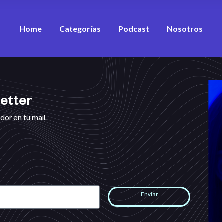
Desarrollo Personal
Home
Categorías
Podcast
Nosotros
Estrategia
Equipos
Sustentabilidad
Desarrollo Personal
Marketing & ventas
Estrategia
etter
Innovación
Equipos
or en tu mail.
Financiamiento
Sustentabilidad
Ver todos los artículos
Marketing & ventas
Ver todos los vídeos
Innovación
Financiamiento
Enviar
Ver todos los artículos