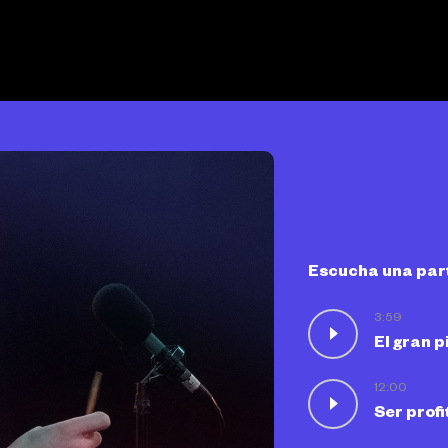
Escucha una part
3:59
El gran p
12:00
Ser prof