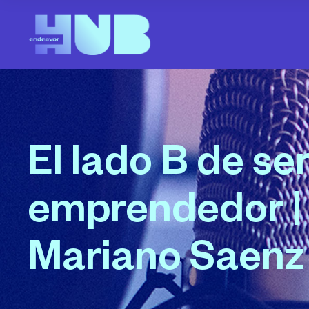
El lado B de se
emprendedor |
Mariano Saenz