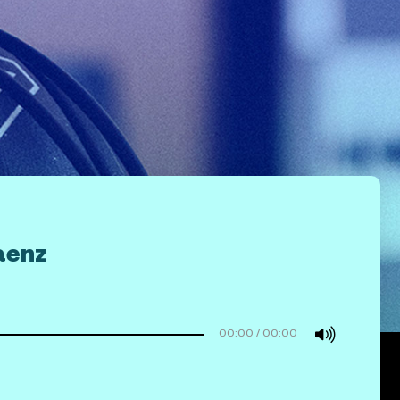
aenz
00:00
/
00:00