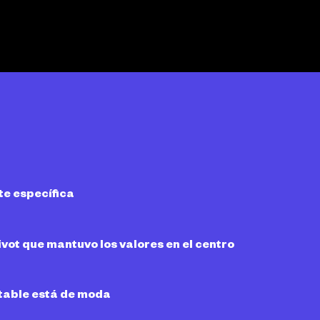
e específica
ivot que mantuvo los valores en el centro
itable está de moda