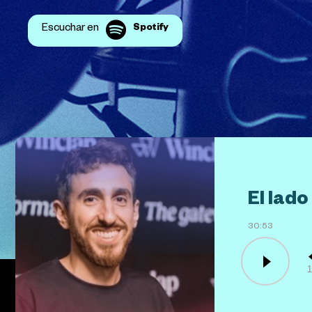
Escuchar en
Spotify
El lad
30:53
1