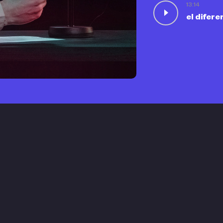
13:14
el difere