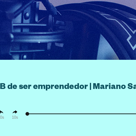
o B de ser emprendedor | Mariano S
0
10