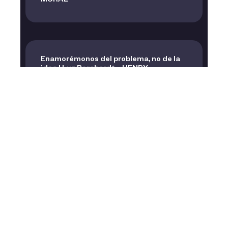
MURAL
Enamorémonos del problema, no de la
idea | Luz Borchardt – HENRY
Cómo crecer sin levantar inversión |
Sebastián Núñez Castro – Geopagos
Lecciones de un emprendedor que
desarrolla hardware para industrias |
Mariano Focaraccio – Drixit