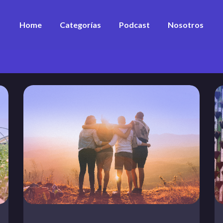
Home
Categorías
Podcast
Nosotros
Desarrollo Personal
Estrategia
Equipos
Sustentabilidad
Marketing & ventas
Innovación
Financiamiento
Ver todos los artículos
Ver todos los vídeos