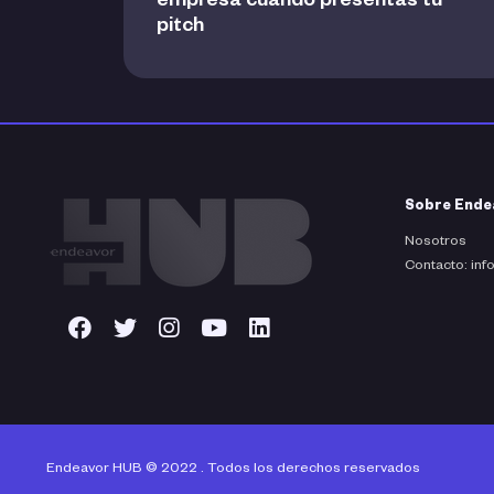
empresa cuando presentás tu
pitch
Sobre Ende
Nosotros
Contacto: in
Endeavor HUB © 2022 . Todos los derechos reservados