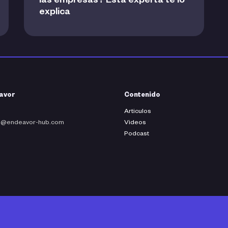
las empresas? Esta experta te lo
explica
avor
Contenido
Articulos
fo@endeavor-hub.com
Videos
Podcast