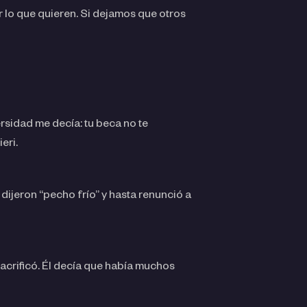
r lo que quieren. Si dejamos que otros
ersidad me decía: tu beca no te
ieri.
 dijeron “pecho frío” y hasta renunció a
sacrificó. Él decía que había muchos