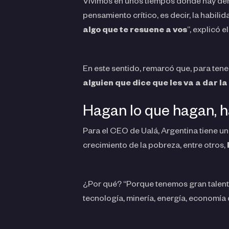
Vivimos en unos tiempos donde hay dema
pensamiento crítico, es decir, la habilid
algo que te resuene a vos
”, explicó e
En este sentido, remarcó que, para tener
alguien que dice que les va a dar l
Hagan lo que hagan, 
Para el CEO de Ualá, Argentina tiene un
crecimiento de la pobreza, entre otros,
¿Por qué? “Porque tenemos gran talento
tecnología, minería, energía, economía