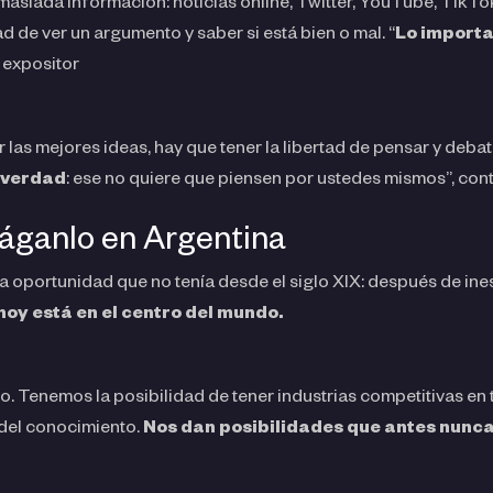
siada información: noticias online, Twitter, YouTube, TikTok
ad de ver un argumento y saber si está bien o mal. “
Lo importa
l expositor
 las mejores ideas, hay que tener la libertad de pensar y debati
a verdad
: ese no quiere que piensen por ustedes mismos”, cont
háganlo en Argentina
a oportunidad que no tenía desde el siglo XIX: después de ine
hoy está en el centro del mundo.
. Tenemos la posibilidad de tener industrias competitivas en 
 del conocimiento.
Nos dan posibilidades que antes nunc