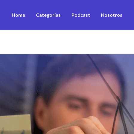
Home
Categorías
Podcast
Nosotros
Desarrollo Personal
Estrategia
Equipos
Sustentabilidad
Marketing & ventas
Innovación
Financiamiento
Ver todos los artículos
Ver todos los vídeos