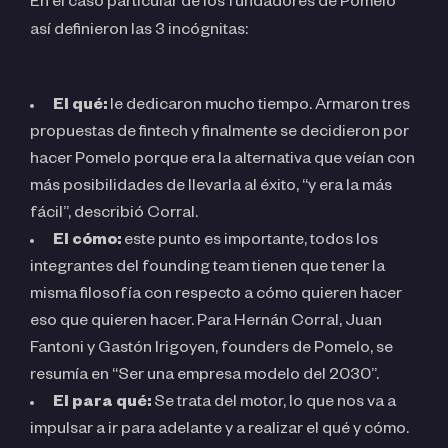
En el caso particular de los fundadores de Pomelo
así definieron las 3 incógnitas:
El qué:
le dedicaron mucho tiempo. Armaron tres
propuestas de fintech y finalmente se decidieron por
hacer Pomelo porque era la alternativa que veían con
más posibilidades de llevarla al éxito, “y era la más
fácil”, describió Corral.
El cómo:
este punto es importante, todos los
integrantes del founding team tienen que tener la
misma filosofía con respecto a cómo quieren hacer
eso que quieren hacer. Para Hernán Corral, Juan
Fantoni y Gastón Irigoyen, founders de Pomelo, se
resumía en “Ser una empresa modelo del 2030”.
El para qué:
Se trata del motor, lo que nos va a
impulsar a ir para adelante y a realizar el qué y cómo.