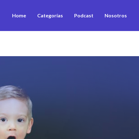
Home
Categorías
Podcast
Nosotros
Desarrollo Personal
Estrategia
Equipos
Sustentabilidad
Marketing & ventas
Innovación
Financiamiento
Ver todos los artículos
Ver todos los vídeos