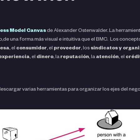
ess Model Canvas
de Alexander Ostenwalder. La herramienta
,de una forma más visual e intuitiva que el BMC. Los concepto
esa
, el
consumidor
, el
proveedor
, los
sindicatos y organi
experiencia
, el
dinero
, la
reputación
, la
atención
, el
crédi
scargar varias herramientas para organizar los ejes del nego