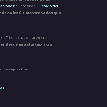
 alcance alrededor de 1,3
vaciones
: el informe
“El Estado del
ás en los últimos tres años que
s (IoT), entre otros, prometen
er desde una startup para
s consejos útiles.
ías