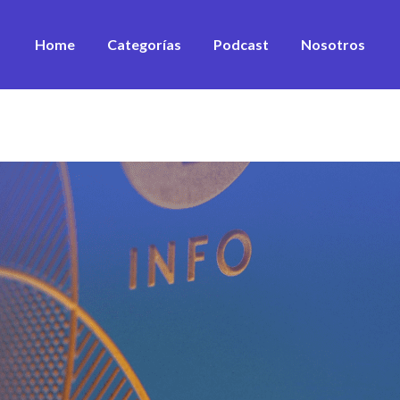
Home
Categorías
Podcast
Nosotros
Desarrollo Personal
Estrategia
Equipos
Sustentabilidad
Marketing & ventas
Innovación
Financiamiento
Ver todos los artículos
Ver todos los vídeos