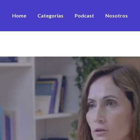
Home
Categorías
Podcast
Nosotros
Desarrollo Personal
Estrategia
Equipos
Sustentabilidad
Marketing & ventas
Innovación
Financiamiento
Ver todos los artículos
Ver todos los vídeos