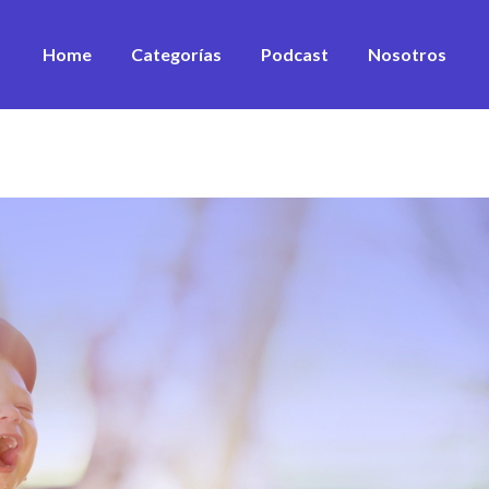
Home
Categorías
Podcast
Nosotros
Desarrollo Personal
Estrategia
Equipos
Sustentabilidad
Marketing & ventas
Innovación
Financiamiento
Ver todos los artículos
Ver todos los vídeos