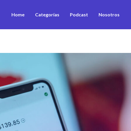
Home
Categorías
Podcast
Nosotros
Desarrollo Personal
Estrategia
Equipos
Sustentabilidad
Marketing & ventas
Innovación
Financiamiento
Ver todos los artículos
Ver todos los vídeos