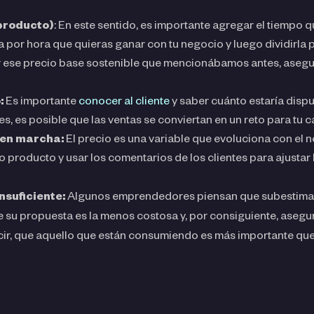
 producto)
: En este sentido, es importante agregar el tiempo qu
fa por hora que quieras ganar con tu negocio y luego dividirl
ar ese precio base sostenible que mencionábamos antes, asegu
:
Es importante
conocer al cliente
y saber cuánto estaría dispu
s, es posible que las ventas se conviertan en un reto para tu c
é en marcha:
El precio es una variable que evoluciona con el 
o producto y usar los comentarios de los clientes para ajustar 
nsuficiente:
Algunos emprendedores piensan que subestimar e
u propuesta es la menos costosa y, por consiguiente, asegurará
ecir, que aquello que están consumiendo es más importante que e